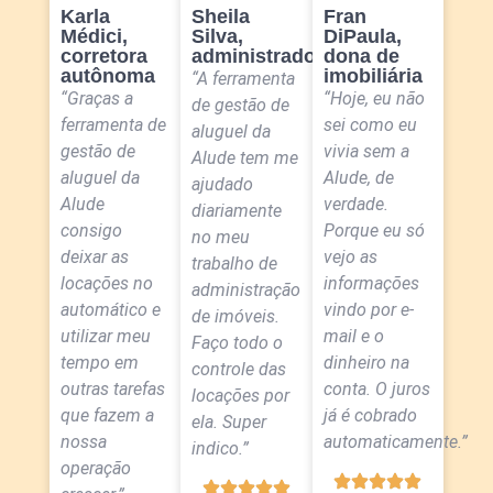
Karla
Sheila
Fran
Médici,
Silva,
DiPaula,
corretora
administradora
dona de
autônoma
imobiliária
“A ferramenta
“Graças a
“Hoje, eu não
de gestão de
ferramenta de
sei como eu
aluguel da
gestão de
vivia sem a
Alude tem me
aluguel da
Alude, de
ajudado
Alude
verdade.
diariamente
consigo
Porque eu só
no meu
deixar as
vejo as
trabalho de
locações no
informações
administração
automático e
vindo por e-
de imóveis.
utilizar meu
mail e o
Faço todo o
tempo em
dinheiro na
controle das
outras tarefas
conta. O juros
locações por
que fazem a
já é cobrado
ela. Super
nossa
automaticamente.”
indico.”
operação