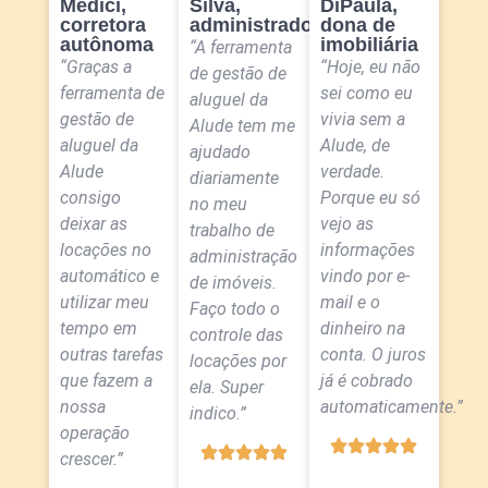
Médici,
Silva,
DiPaula,
corretora
administradora
dona de
autônoma
imobiliária
“A ferramenta
“Graças a
“Hoje, eu não
de gestão de
ferramenta de
sei como eu
aluguel da
gestão de
vivia sem a
Alude tem me
aluguel da
Alude, de
ajudado
Alude
verdade.
diariamente
consigo
Porque eu só
no meu
deixar as
vejo as
trabalho de
locações no
informações
administração
automático e
vindo por e-
de imóveis.
utilizar meu
mail e o
Faço todo o
tempo em
dinheiro na
controle das
outras tarefas
conta. O juros
locações por
que fazem a
já é cobrado
ela. Super
nossa
automaticamente.”
indico.”
operação
crescer.”