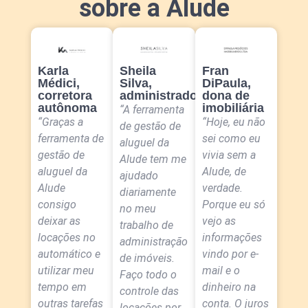
sobre a Alude
Karla
Sheila
Fran
Médici,
Silva,
DiPaula,
corretora
administradora
dona de
autônoma
imobiliária
“A ferramenta
“Graças a
“Hoje, eu não
de gestão de
ferramenta de
sei como eu
aluguel da
gestão de
vivia sem a
Alude tem me
aluguel da
Alude, de
ajudado
Alude
verdade.
diariamente
consigo
Porque eu só
no meu
deixar as
vejo as
trabalho de
locações no
informações
administração
automático e
vindo por e-
de imóveis.
utilizar meu
mail e o
Faço todo o
tempo em
dinheiro na
controle das
outras tarefas
conta. O juros
locações por