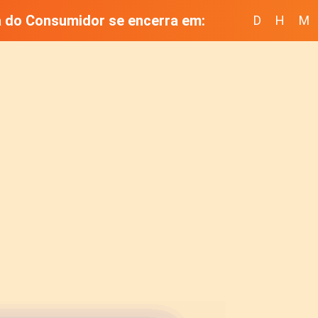
 do Consumidor se encerra em:
D
H
M