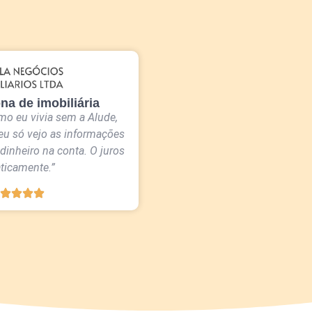
na de imobiliária
mo eu vivia sem a Alude,
eu só vejo as informações
 dinheiro na conta. O juros
ticamente.”