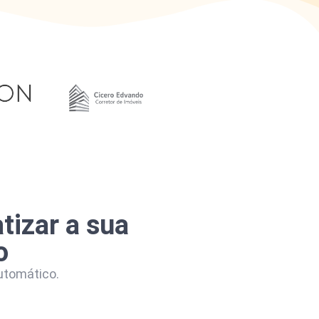
tizar a sua
o
automático.