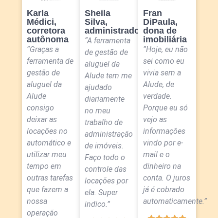
Karla
Sheila
Fran
Médici,
Silva,
DiPaula,
corretora
administradora
dona de
autônoma
imobiliária
“A ferramenta
“Graças a
“Hoje, eu não
de gestão de
ferramenta de
sei como eu
aluguel da
gestão de
vivia sem a
Alude tem me
aluguel da
Alude, de
ajudado
Alude
verdade.
diariamente
consigo
Porque eu só
no meu
deixar as
vejo as
trabalho de
locações no
informações
administração
automático e
vindo por e-
de imóveis.
utilizar meu
mail e o
Faço todo o
tempo em
dinheiro na
controle das
outras tarefas
conta. O juros
locações por
que fazem a
já é cobrado
ela. Super
nossa
automaticamente.”
indico.”
operação