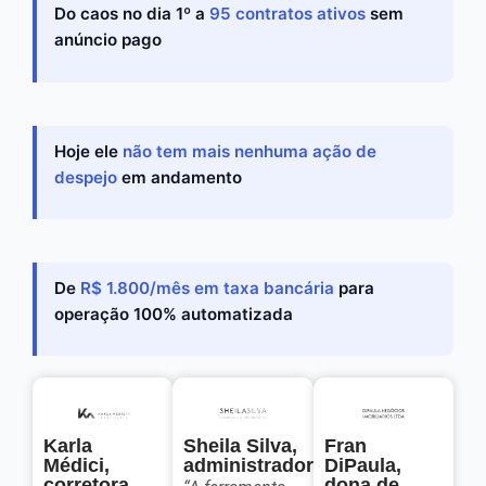
Do caos no dia 1º a
95 contratos ativos
sem
anúncio pago
Hoje ele
não tem mais nenhuma ação de
despejo
em andamento
De
R$ 1.800/mês em taxa bancária
para
operação 100% automatizada
Karla
Sheila Silva,
Fran
Médici,
administradora
DiPaula,
corretora
dona de