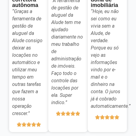
“A ferramenta
autônoma
imobiliária
de gestão de
“Graças a
“Hoje, eu não
aluguel da
ferramenta de
sei como eu
Alude tem me
gestão de
vivia sem a
ajudado
aluguel da
Alude, de
diariamente no
Alude consigo
verdade.
meu trabalho
deixar as
Porque eu só
de
locações no
vejo as
administração
automático e
informações
de imóveis.
utilizar meu
vindo por e-
Faço todo o
tempo em
mail e o
controle das
outras tarefas
dinheiro na
locações por
que fazem a
conta. O juros
ela. Super
nossa
já é cobrado
indico.”
operação
automaticamente.”
crescer.”